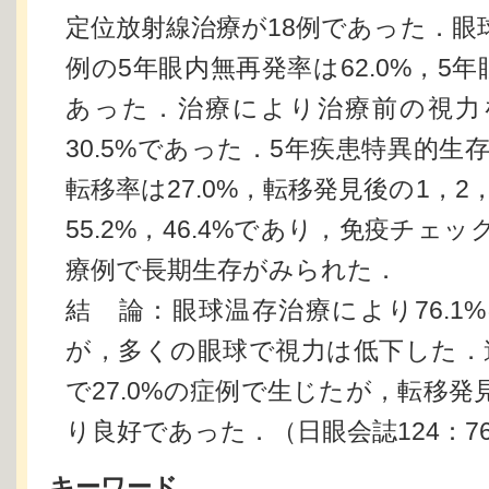
定位放射線治療が18例であった．眼
例の5年眼内無再発率は62.0%，5年
あった．治療により治療前の視力
30.5%であった．5年疾患特異的生存
転移率は27.0%，転移発見後の1，2，
55.2%，46.4%であり，免疫チェ
療例で長期生存がみられた．
結 論：眼球温存治療により76.1
が，多くの眼球で視力は低下した．
で27.0%の症例で生じたが，転移
り良好であった．（日眼会誌124：765-
キーワード