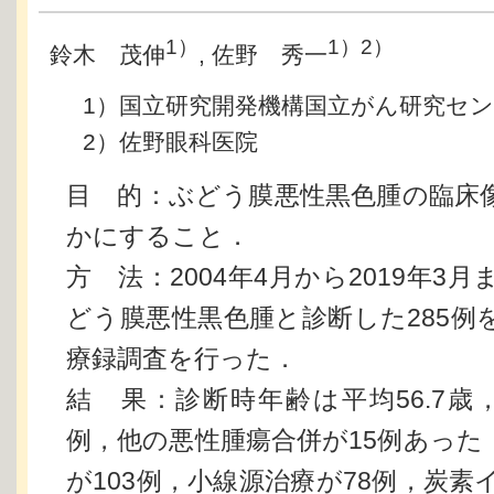
1）
1）2）
鈴木 茂伸
, 佐野 秀一
1）国立研究開発機構国立がん研究セ
2）佐野眼科医院
目 的：ぶどう膜悪性黒色腫の臨床
かにすること．
方 法：2004年4月から2019年3
どう膜悪性黒色腫と診断した285例
療録調査を行った．
結 果：診断時年齢は平均56.7歳
例，他の悪性腫瘍合併が15例あった
が103例，小線源治療が78例，炭素