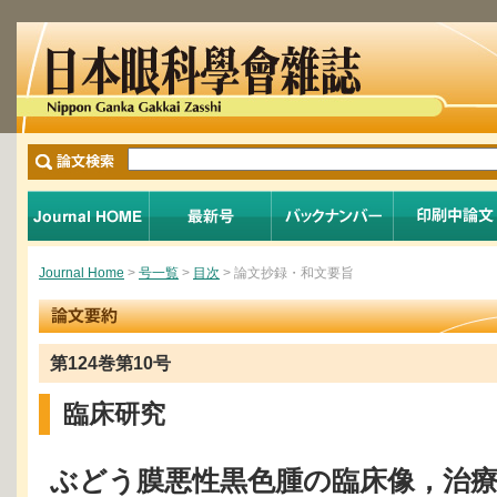
Journal Home
>
号一覧
>
目次
> 論文抄録・和文要旨
第124巻第10号
臨床研究
ぶどう膜悪性黒色腫の臨床像，治